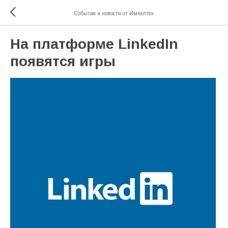
События и новости от Импелтех
На платформе LinkedIn
появятся игры