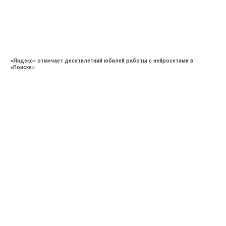
«Яндекс» отмечает десятилетний юбилей работы с нейросетями в
«Поиске»