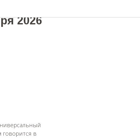
ный QR-
ря 2026
 универсальный
м говорится в