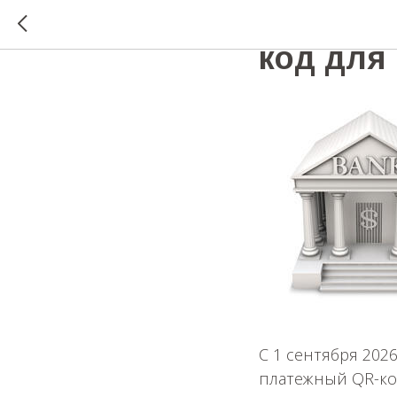
Банки о
код для 
С 1 сентября 202
платежный QR-код