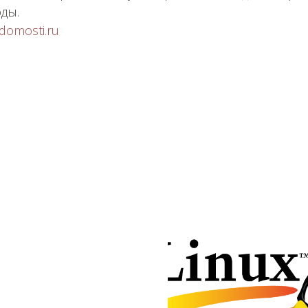
ды.
domosti.ru