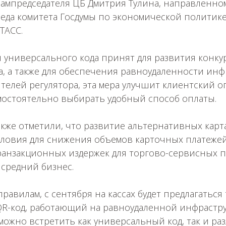
ампредседателя ЦБ Дмитрия Тулина, направленном
еда комитета Госдумы по экономической политик
ТАСС.
 универсального кода принят для развития конку
а, а также для обеспечения равноудаленности инф
телей регулятора, эта мера улучшит клиентский 
мостоятельно выбирать удобный способ оплаты.
кже отметили, что развитие альтернативных карт
условия для снижения объемов карточных платеже
анзакционных издержек для торгово-сервисных 
средний бизнес.
равилам, с сентября на кассах будет предлагаться
R-код, работающий на равноудаленной инфраструк
можно встретить как универсальный код, так и р