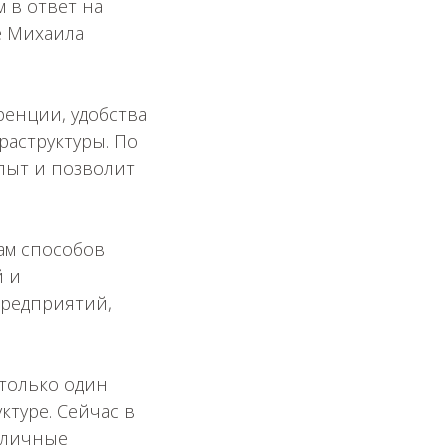
 в ответ на
е Михаила
ренции, удобства
раструктуры. По
опыт и позволит
ам способов
й и
предприятий,
 только один
туре. Сейчас в
азличные